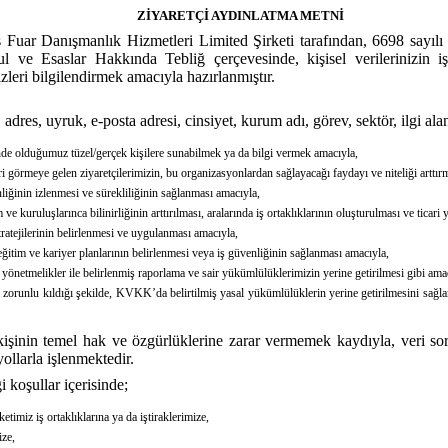
ZİYARETÇİ AYDINLATMA METNİ
laş Fuar Danışmanlık Hizmetleri Limited Şirketi tarafından, 6698 say
e Esaslar Hakkında Tebliğ çerçevesinde, kişisel verilerinizin iş
leri bilgilendirmek amacıyla hazırlanmıştır.
adres, uyruk, e-posta adresi, cinsiyet, kurum adı, görev, sektör, ilgi alan
isinde olduğumuz tüzel/gerçek kişilere sunabilmek ya da bilgi vermek amacıyla,
ri görmeye gelen ziyaretçilerimizin, bu organizasyonlardan sağlayacağı faydayı ve niteliği arttı
nliğinin izlenmesi ve sürekliliğinin sağlanması amacıyla,
m ve kuruluşlarınca bilinirliğinin arttırılması, aralarında iş ortaklıklarının oluşturulması ve ticari
stratejilerinin belirlenmesi ve uygulanması amacıyla,
eğitim ve kariyer planlarının belirlenmesi veya iş güvenliğinin sağlanması amacıyla,
 yönetmelikler ile belirlenmiş raporlama ve sair yükümlülüklerimizin yerine getirilmesi gibi amaç
ya zorunlu kıldığı şekilde, KVKK’da belirtilmiş yasal yükümlülüklerin yerine getirilmesini sağ
 kişinin temel hak ve özgürlüklerine zarar vermemek kaydıyla, veri so
llarla işlenmektedir.
 koşullar içerisinde;
ketimiz iş ortaklıklarına ya da iştiraklerimize,
ize,