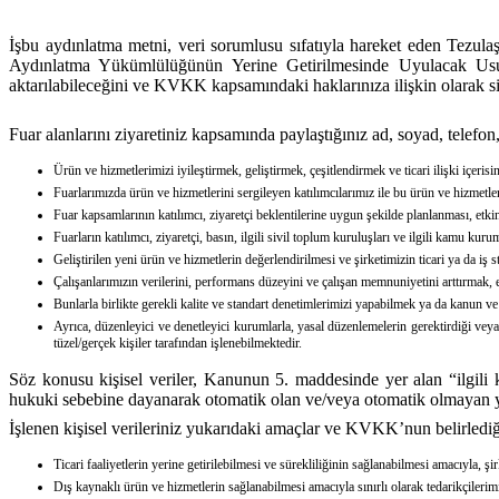
İşbu aydınlatma metni, veri sorumlusu sıfatıyla hareket eden Tezu
Aydınlatma Yükümlülüğünün Yerine Getirilmesinde Uyulacak Usul v
aktarılabileceğini ve KVKK kapsamındaki haklarınıza ilişkin olarak siz
Fuar alanlarını ziyaretiniz kapsamında paylaştığınız ad, soyad, telefon, 
Ürün ve hizmetlerimizi iyileştirmek, geliştirmek, çeşitlendirmek ve ticari ilişki içer
Fuarlarımızda ürün ve hizmetlerini sergileyen katılımcılarımız ile bu ürün ve hizmetle
Fuar kapsamlarının katılımcı, ziyaretçi beklentilerine uygun şekilde planlanması, etki
Fuarların katılımcı, ziyaretçi, basın, ilgili sivil toplum kuruluşları ve ilgili kamu kuru
Geliştirilen yeni ürün ve hizmetlerin değerlendirilmesi ve şirketimizin ticari ya da iş 
Çalışanlarımızın verilerini, performans düzeyini ve çalışan memnuniyetini arttırmak, 
Bunlarla birlikte gerekli kalite ve standart denetimlerimizi yapabilmek ya da kanun ve
Ayrıca, düzenleyici ve denetleyici kurumlarla, yasal düzenlemelerin gerektirdiği ve
tüzel/gerçek kişiler tarafından işlenebilmektedir.
Söz konusu kişisel veriler, Kanunun 5. maddesinde yer alan “ilgili
hukuki sebebine dayanarak otomatik olan ve/veya otomatik olmayan yo
İşlenen kişisel verileriniz yukarıdaki amaçlar ve KVKK’nun belirlediği
Ticari faaliyetlerin yerine getirilebilmesi ve sürekliliğinin sağlanabilmesi amacıyla, şir
Dış kaynaklı ürün ve hizmetlerin sağlanabilmesi amacıyla sınırlı olarak tedarikçilerim