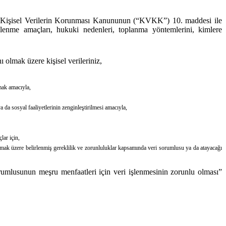
ılı Kişisel Verilerin Korunması Kanununun (“KVKK”) 10. maddesi ile
lenme amaçları, hukuki nedenleri, toplanma yöntemlerini, kimlere
ı olmak üzere kişisel verileriniz,
rmak amacıyla,
 ya da sosyal faaliyetlerinin zenginleştirilmesi amacıyla,
lar için,
lamak üzere belirlenmiş gereklilik ve zorunluluklar kapsamında veri sorumlusu ya da atayacağı
rumlusunun meşru menfaatleri için veri işlenmesinin zorunlu olması”