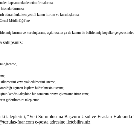
eşmeler kapsamında denetim firmalarına,
k hissedarlarımıza,
nırlı olarak hukuken yetkili kamu kurum ve kuruluşlarına,
i Genel Müdürlüğü’ne
enmiş kurum ve kuruluşlarına, açık rızanız ya da kanun ile belirlenmiş koşullar çerçevesinde ak
a sahipsiniz:
ını öğrenme,
eme,
n silinmesini veya yok edilmesini isteme,
aktarıldığı üçüncü kişilere bildirilmesini isteme,
kişinin kendisi aleyhine bir sonucun ortaya çıkmasına itiraz etme,
arın giderilmesini talep etme.
daki taleplerini, “Veri Sorumlusuna Başvuru Usul ve Esasları Hakkınd
@tezulas-fuar.com
e-posta adresine iletebilirsiniz.