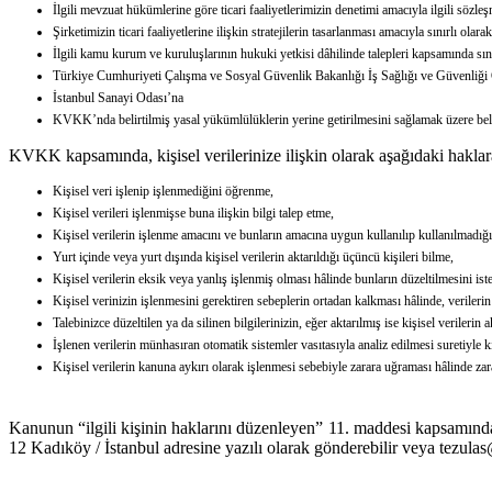
İlgili mevzuat hükümlerine göre ticari faaliyetlerimizin denetimi amacıyla ilgili sözl
Şirketimizin ticari faaliyetlerine ilişkin stratejilerin tasarlanması amacıyla sınırlı olara
İlgili kamu kurum ve kuruluşlarının hukuki yetkisi dâhilinde talepleri kapsamında sı
Türkiye Cumhuriyeti Çalışma ve Sosyal Güvenlik Bakanlığı İş Sağlığı ve Güvenliğ
İstanbul Sanayi Odası’na
KVKK’nda belirtilmiş yasal yükümlülüklerin yerine getirilmesini sağlamak üzere belirl
KVKK kapsamında, kişisel verilerinize ilişkin olarak aşağıdaki haklar
Kişisel veri işlenip işlenmediğini öğrenme,
Kişisel verileri işlenmişse buna ilişkin bilgi talep etme,
Kişisel verilerin işlenme amacını ve bunların amacına uygun kullanılıp kullanılmadığ
Yurt içinde veya yurt dışında kişisel verilerin aktarıldığı üçüncü kişileri bilme,
Kişisel verilerin eksik veya yanlış işlenmiş olması hâlinde bunların düzeltilmesini ist
Kişisel verinizin işlenmesini gerektiren sebeplerin ortadan kalkması hâlinde, verileri
Talebinizce düzeltilen ya da silinen bilgilerinizin, eğer aktarılmış ise kişisel verilerin 
İşlenen verilerin münhasıran otomatik sistemler vasıtasıyla analiz edilmesi suretiyle 
Kişisel verilerin kanuna aykırı olarak işlenmesi sebebiyle zarara uğraması hâlinde zar
Kanunun “ilgili kişinin haklarını düzenleyen” 11. maddesi kapsamın
12 Kadıköy / İstanbul adresine yazılı olarak gönderebilir veya
tezulas